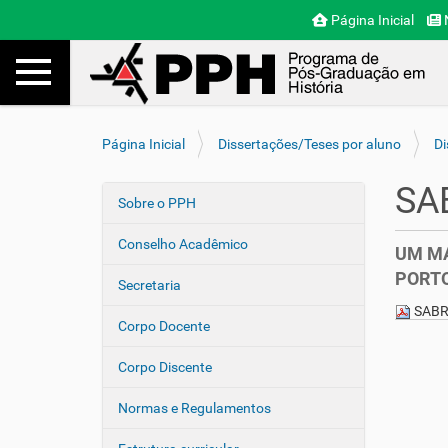
Página Inicial
N
Toggle navigation
Busca
V
Página Inicial
Dissertações/Teses por aluno
Di
o
c
SA
ê
Sobre o PPH
N
e
a
s
Conselho Acadêmico
UM MA
v
t
PORTO
e
á
Secretaria
a
g
SABR
q
Corpo Docente
a
u
ç
i
Corpo Discente
ã
:
o
Normas e Regulamentos