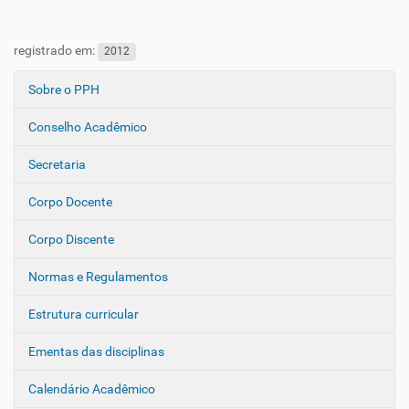
registrado em:
2012
Sobre o PPH
N
a
Conselho Acadêmico
v
e
Secretaria
g
Corpo Docente
a
ç
Corpo Discente
ã
o
Normas e Regulamentos
Estrutura curricular
Ementas das disciplinas
Calendário Acadêmico