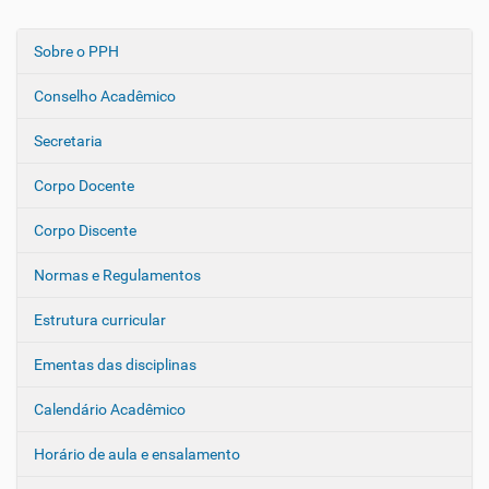
Sobre o PPH
N
a
Conselho Acadêmico
v
e
Secretaria
g
Corpo Docente
a
ç
Corpo Discente
ã
o
Normas e Regulamentos
Estrutura curricular
Ementas das disciplinas
Calendário Acadêmico
Horário de aula e ensalamento