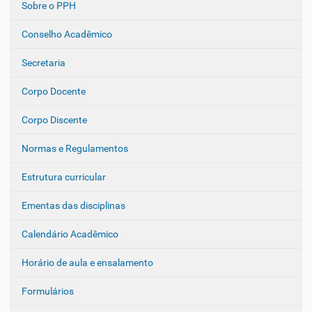
Sobre o PPH
N
a
Conselho Acadêmico
v
e
Secretaria
g
Corpo Docente
a
ç
Corpo Discente
ã
o
Normas e Regulamentos
Estrutura curricular
Ementas das disciplinas
Calendário Acadêmico
Horário de aula e ensalamento
Formulários