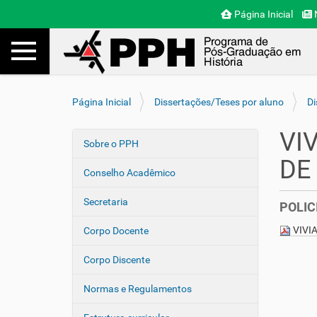
Página Inicial
N
Toggle navigation
Busca
V
Página Inicial
Dissertações/Teses por aluno
Di
o
c
VI
ê
Sobre o PPH
N
e
DE
a
s
Conselho Acadêmico
v
t
e
á
Secretaria
POLIC
a
g
q
VIVI
Corpo Docente
a
u
ç
i
Corpo Discente
ã
:
o
Normas e Regulamentos