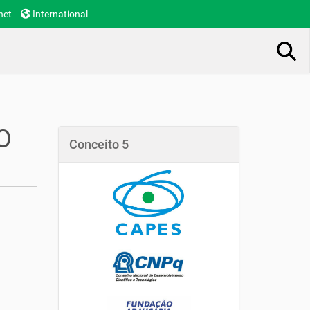
net
International
Busca Avançada…
O
Conceito 5