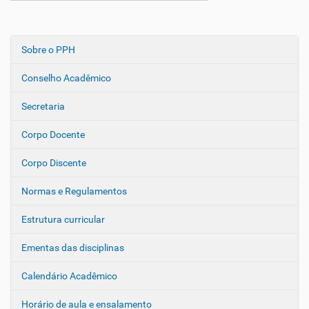
Sobre o PPH
N
a
Conselho Acadêmico
v
e
Secretaria
g
Corpo Docente
a
ç
Corpo Discente
ã
o
Normas e Regulamentos
Estrutura curricular
Ementas das disciplinas
Calendário Acadêmico
Horário de aula e ensalamento