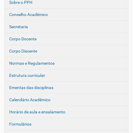
Sobre o PPH
N
a
Conselho Acadêmico
v
e
Secretaria
g
Corpo Docente
a
ç
Corpo Discente
ã
o
Normas e Regulamentos
Estrutura curricular
Ementas das disciplinas
Calendário Acadêmico
Horário de aula e ensalamento
Formulários