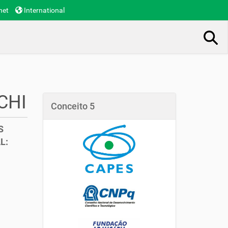
net
International
Busca Avançada…
CHI
Conceito 5
S
L: