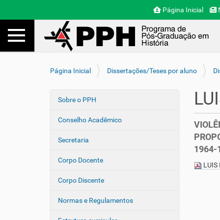
Página Inicial
N
Toggle navigation
Busca
V
Página Inicial
Dissertações/Teses por aluno
Di
o
c
LU
ê
Sobre o PPH
N
e
a
s
Conselho Acadêmico
VIOLÊ
v
t
PROPO
e
á
Secretaria
1964-
a
g
q
Corpo Docente
a
LUIS
u
ç
i
Corpo Discente
ã
:
o
Normas e Regulamentos