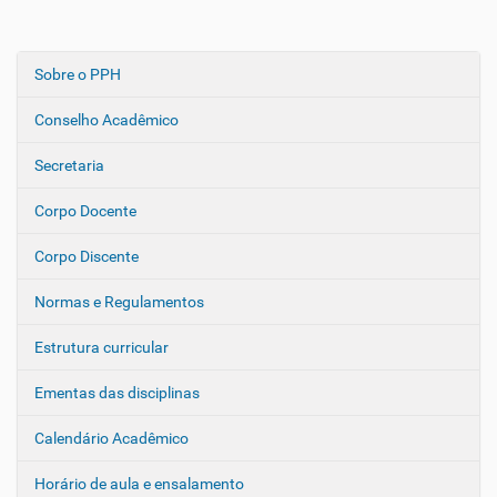
Sobre o PPH
N
a
Conselho Acadêmico
v
e
Secretaria
g
Corpo Docente
a
ç
Corpo Discente
ã
o
Normas e Regulamentos
Estrutura curricular
Ementas das disciplinas
Calendário Acadêmico
Horário de aula e ensalamento