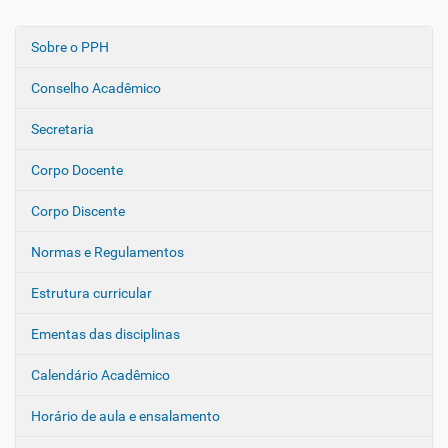
Sobre o PPH
N
a
Conselho Acadêmico
v
e
Secretaria
g
Corpo Docente
a
ç
Corpo Discente
ã
o
Normas e Regulamentos
Estrutura curricular
Ementas das disciplinas
Calendário Acadêmico
Horário de aula e ensalamento