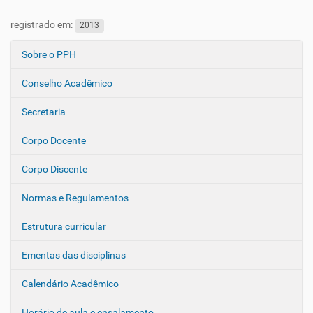
registrado em:
2013
Sobre o PPH
N
a
Conselho Acadêmico
v
e
Secretaria
g
Corpo Docente
a
ç
Corpo Discente
ã
o
Normas e Regulamentos
Estrutura curricular
Ementas das disciplinas
Calendário Acadêmico
Horário de aula e ensalamento