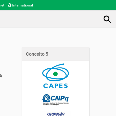
net
International
Busca Avançada…
Conceito 5
A