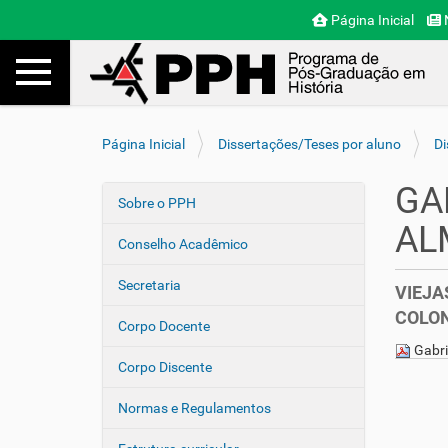
Página Inicial
N
Toggle navigation
Busca
V
Página Inicial
Dissertações/Teses por aluno
Di
o
c
GA
ê
Sobre o PPH
N
e
AL
a
s
Conselho Acadêmico
v
t
e
á
Secretaria
VIEJA
a
g
COLON
q
Corpo Docente
a
u
Gabri
ç
i
Corpo Discente
ã
:
o
Normas e Regulamentos