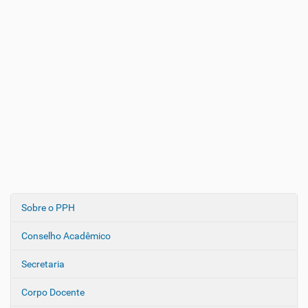
Sobre o PPH
N
a
Conselho Acadêmico
v
e
Secretaria
g
Corpo Docente
a