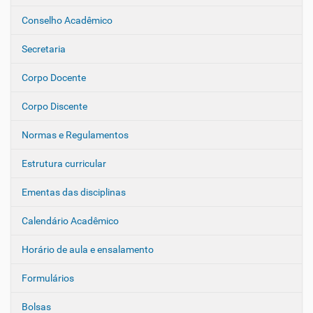
a
Conselho Acadêmico
v
e
Secretaria
g
Corpo Docente
a
ç
Corpo Discente
ã
o
Normas e Regulamentos
Estrutura curricular
Ementas das disciplinas
Calendário Acadêmico
Horário de aula e ensalamento
Formulários
Bolsas