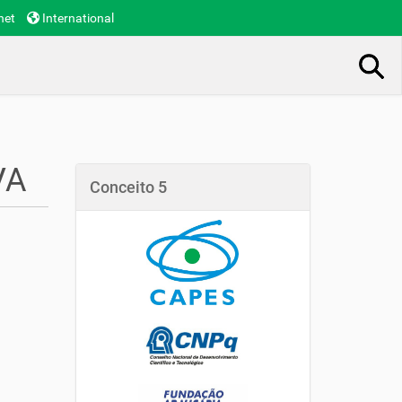
net
International
Busca Avançada…
VA
Conceito 5