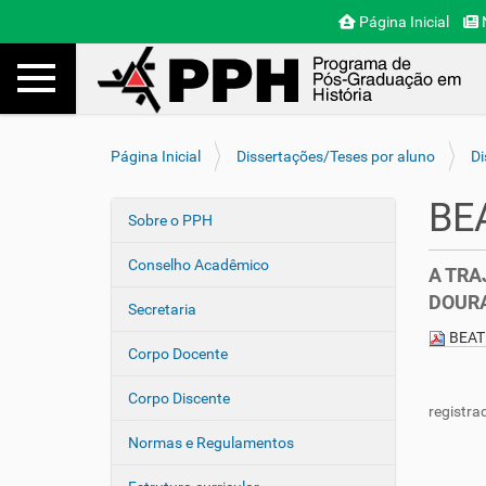
Página Inicial
N
Toggle navigation
Busca
V
Página Inicial
Dissertações/Teses por aluno
Di
o
c
BE
ê
Sobre o PPH
N
e
a
s
Conselho Acadêmico
A TRA
v
t
DOURA
e
á
Secretaria
a
g
BEAT
q
Corpo Docente
a
u
ç
i
Corpo Discente
registra
ã
:
o
Normas e Regulamentos