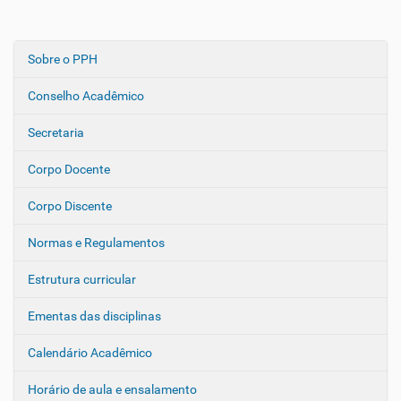
Sobre o PPH
N
a
Conselho Acadêmico
v
e
Secretaria
g
Corpo Docente
a
ç
Corpo Discente
ã
o
Normas e Regulamentos
Estrutura curricular
Ementas das disciplinas
Calendário Acadêmico
Horário de aula e ensalamento