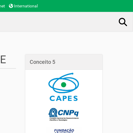
net
International
Busca Avançada…
E
Conceito 5