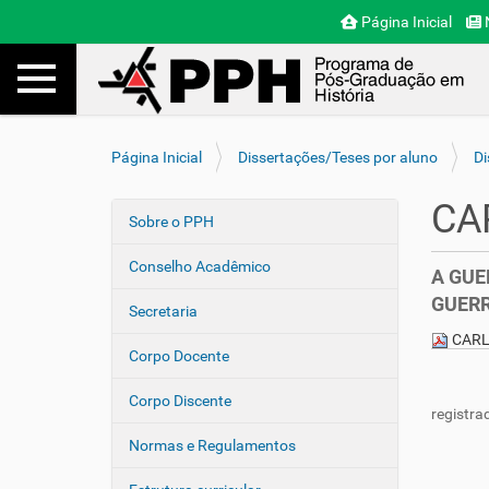
Página Inicial
N
Toggle navigation
Busca
V
Página Inicial
Dissertações/Teses por aluno
Di
o
c
CA
ê
Sobre o PPH
N
e
a
s
Conselho Acadêmico
A GUE
v
t
GUERR
e
á
Secretaria
a
g
CARL
q
Corpo Docente
a
u
ç
i
Corpo Discente
registra
ã
:
o
Normas e Regulamentos