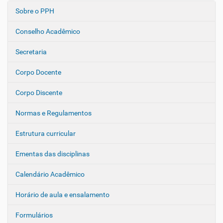
Sobre o PPH
N
a
Conselho Acadêmico
v
e
Secretaria
g
Corpo Docente
a
ç
Corpo Discente
ã
o
Normas e Regulamentos
Estrutura curricular
Ementas das disciplinas
Calendário Acadêmico
Horário de aula e ensalamento
Formulários