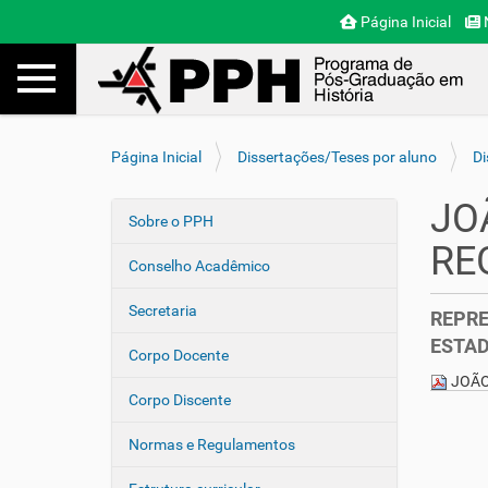
Página Inicial
N
Toggle navigation
Busca
V
Página Inicial
Dissertações/Teses por aluno
Di
o
c
JO
ê
Sobre o PPH
N
e
RE
a
s
Conselho Acadêmico
v
t
e
á
Secretaria
REPRE
a
g
ESTAD
q
Corpo Docente
a
u
JOÃO
ç
i
Corpo Discente
ã
:
o
Normas e Regulamentos