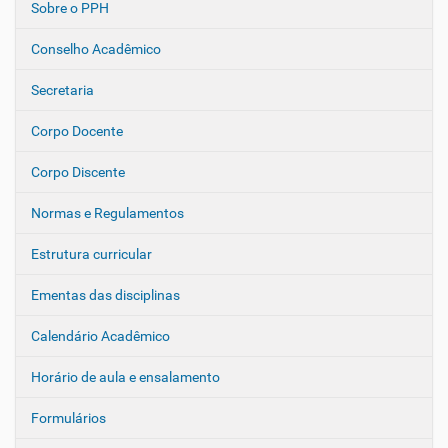
Sobre o PPH
N
a
Conselho Acadêmico
v
e
Secretaria
g
Corpo Docente
a
ç
Corpo Discente
ã
o
Normas e Regulamentos
Estrutura curricular
Ementas das disciplinas
Calendário Acadêmico
Horário de aula e ensalamento
Formulários