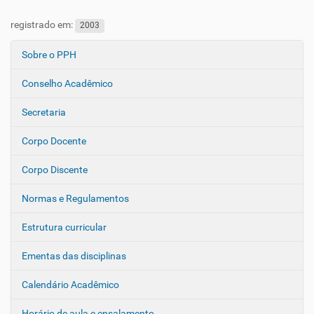
registrado em:
2003
Sobre o PPH
N
a
Conselho Acadêmico
v
e
Secretaria
g
Corpo Docente
a
ç
Corpo Discente
ã
o
Normas e Regulamentos
Estrutura curricular
Ementas das disciplinas
Calendário Acadêmico
Horário de aula e ensalamento