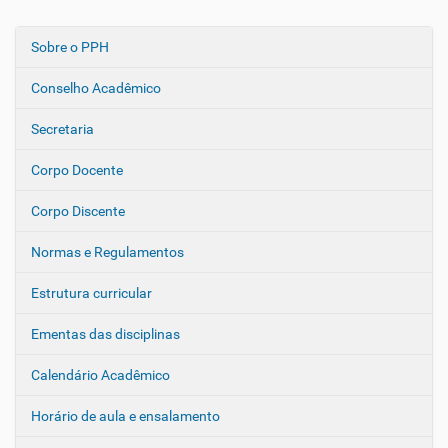
Sobre o PPH
N
a
Conselho Acadêmico
v
e
Secretaria
g
Corpo Docente
a
ç
Corpo Discente
ã
o
Normas e Regulamentos
Estrutura curricular
Ementas das disciplinas
Calendário Acadêmico
Horário de aula e ensalamento