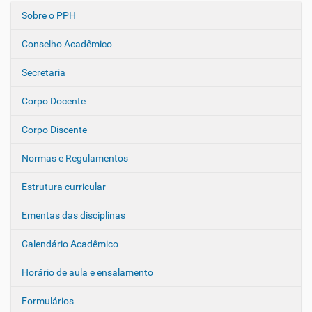
Sobre o PPH
N
a
Conselho Acadêmico
v
e
Secretaria
g
Corpo Docente
a
ç
Corpo Discente
ã
o
Normas e Regulamentos
Estrutura curricular
Ementas das disciplinas
Calendário Acadêmico
Horário de aula e ensalamento
Formulários