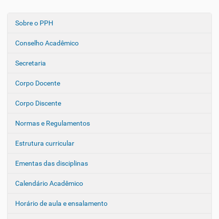
Sobre o PPH
N
a
Conselho Acadêmico
v
e
Secretaria
g
Corpo Docente
a
ç
Corpo Discente
ã
o
Normas e Regulamentos
Estrutura curricular
Ementas das disciplinas
Calendário Acadêmico
Horário de aula e ensalamento