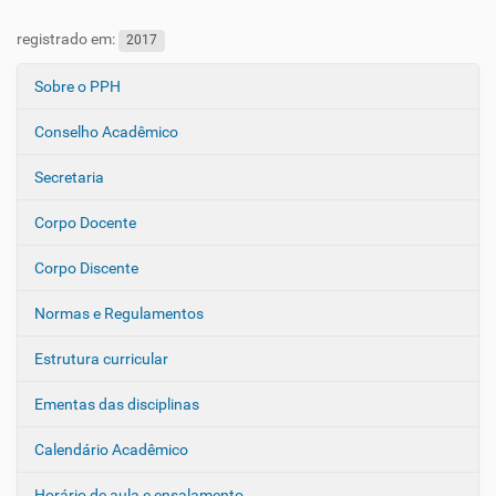
registrado em:
2017
Sobre o PPH
N
a
Conselho Acadêmico
v
e
Secretaria
g
Corpo Docente
a
ç
Corpo Discente
ã
o
Normas e Regulamentos
Estrutura curricular
Ementas das disciplinas
Calendário Acadêmico
Horário de aula e ensalamento