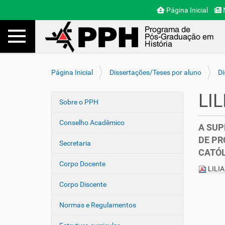
Página Inicial
N
Toggle navigation
Busca
V
Página Inicial
Dissertações/Teses por aluno
Di
o
c
LI
ê
Sobre o PPH
N
e
a
s
Conselho Acadêmico
A SUP
v
t
DE PR
e
á
Secretaria
CATÓL
a
g
q
Corpo Docente
a
LILI
u
ç
i
Corpo Discente
ã
:
o
Normas e Regulamentos