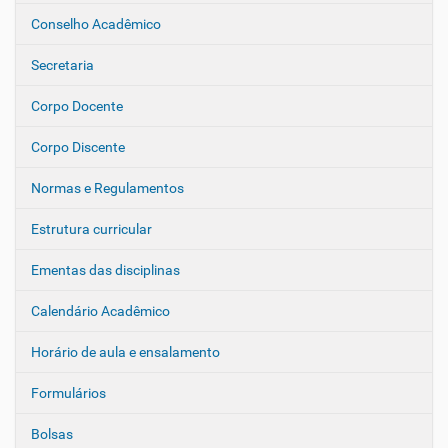
a
Conselho Acadêmico
v
e
Secretaria
g
Corpo Docente
a
ç
Corpo Discente
ã
o
Normas e Regulamentos
Estrutura curricular
Ementas das disciplinas
Calendário Acadêmico
Horário de aula e ensalamento
Formulários
Bolsas