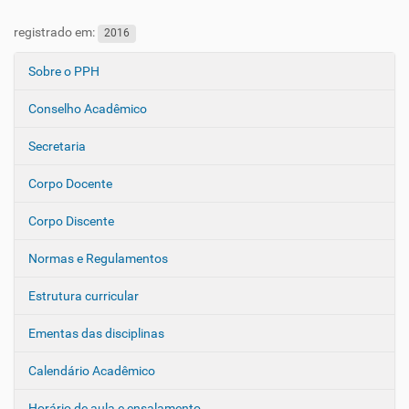
registrado em:
2016
Sobre o PPH
N
a
Conselho Acadêmico
v
e
Secretaria
g
Corpo Docente
a
ç
Corpo Discente
ã
o
Normas e Regulamentos
Estrutura curricular
Ementas das disciplinas
Calendário Acadêmico
Horário de aula e ensalamento