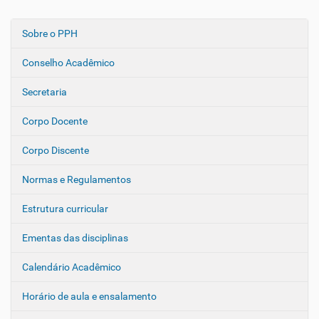
Sobre o PPH
N
a
Conselho Acadêmico
v
e
Secretaria
g
Corpo Docente
a
ç
Corpo Discente
ã
o
Normas e Regulamentos
Estrutura curricular
Ementas das disciplinas
Calendário Acadêmico
Horário de aula e ensalamento