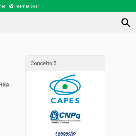
net
International
Busca Avançada…
Conceito 5
ERRA