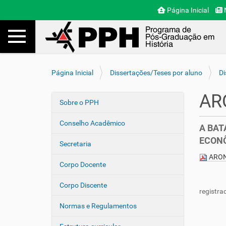
Página Inicial
N
Toggle navigation
Busca
V
Página Inicial
Dissertações/Teses por aluno
Di
o
c
AR
ê
Sobre o PPH
N
e
a
s
Conselho Acadêmico
A BAT
v
t
ECONÔ
e
á
Secretaria
a
g
ARON
q
Corpo Docente
a
u
ç
i
Corpo Discente
registra
ã
:
o
Normas e Regulamentos