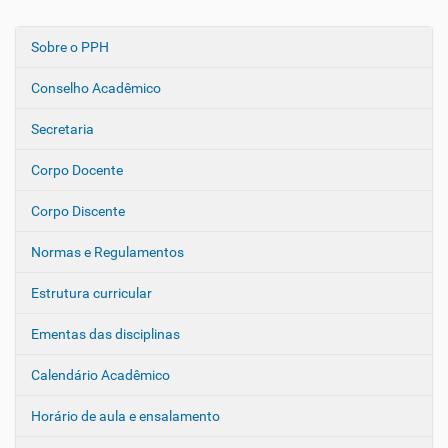
Sobre o PPH
N
a
Conselho Acadêmico
v
e
Secretaria
g
Corpo Docente
a
ç
Corpo Discente
ã
o
Normas e Regulamentos
Estrutura curricular
Ementas das disciplinas
Calendário Acadêmico
Horário de aula e ensalamento