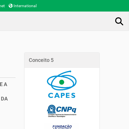
net
International
Busca Avançada…
Conceito 5
E A
 DA