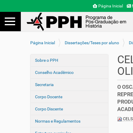
Página Inicial
N
Toggle navigation
Busca
V
Página Inicial
Dissertações/Teses por aluno
Di
o
c
CE
ê
Sobre o PPH
N
e
OL
a
s
Conselho Acadêmico
v
t
e
á
Secretaria
O OSC
a
g
REPRE
q
Corpo Docente
a
PRODU
u
ç
i
ACADE
Corpo Discente
ã
:
CELS
o
Normas e Regulamentos