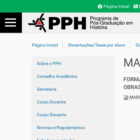
Página Inicial
N
Toggle navigation
Busca
V
Página Inicial
Dissertações/Teses por aluno
Di
o
c
MA
ê
Sobre o PPH
N
e
a
s
Conselho Acadêmico
FORMA
v
t
OBRAS
e
á
Secretaria
a
g
MARI
q
Corpo Docente
a
u
ç
i
Corpo Discente
ã
:
o
Normas e Regulamentos