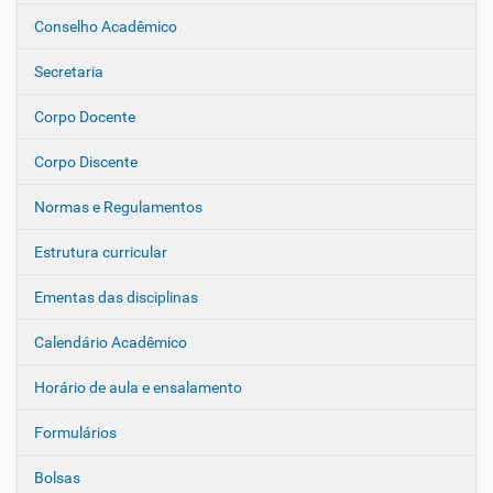
a
Conselho Acadêmico
v
e
Secretaria
g
Corpo Docente
a
ç
Corpo Discente
ã
o
Normas e Regulamentos
Estrutura curricular
Ementas das disciplinas
Calendário Acadêmico
Horário de aula e ensalamento
Formulários
Bolsas