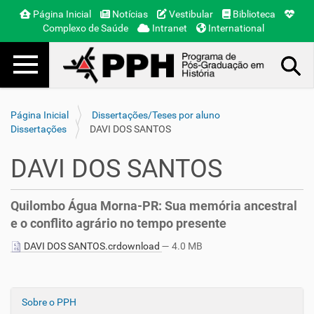
Página Inicial
Notícias
Vestibular
Biblioteca
Complexo de Saúde
Intranet
International
Toggle navigation
Busca Avançada…
Página Inicial
Dissertações/Teses por aluno
Dissertações
DAVI DOS SANTOS
DAVI DOS SANTOS
Quilombo Água Morna-PR: Sua memória ancestral
e o conflito agrário no tempo presente
DAVI DOS SANTOS.crdownload
— 4.0 MB
Sobre o PPH
N