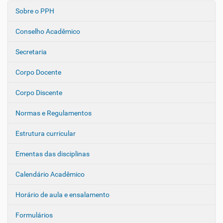
Sobre o PPH
N
a
Conselho Acadêmico
v
e
Secretaria
g
Corpo Docente
a
ç
Corpo Discente
ã
o
Normas e Regulamentos
Estrutura curricular
Ementas das disciplinas
Calendário Acadêmico
Horário de aula e ensalamento
Formulários