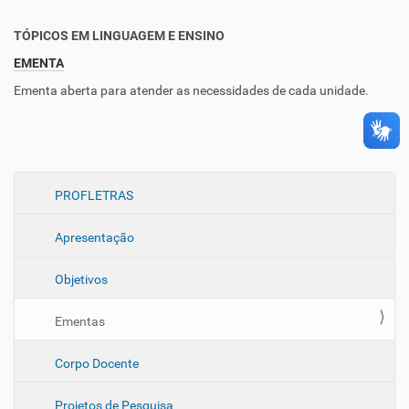
TÓPICOS EM LINGUAGEM E ENSINO
EMENTA
Ementa aberta para atender as necessidades de cada unidade.
N
PROFLETRAS
a
Apresentação
v
e
Objetivos
g
a
Ementas
ç
ã
Corpo Docente
o
Projetos de Pesquisa