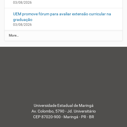
03/08/2026
UEM promove fórum para avaliar extensão curricular na
graduação
03/08/2026
N
More…
o
t
í
c
i
a
s
d
a
U
E
M
-
Universidade Estadual de Maringá
Av. Colombo, 5790 - Jd. Universitário
CEP 87020-900 - Maringá - PR - BR