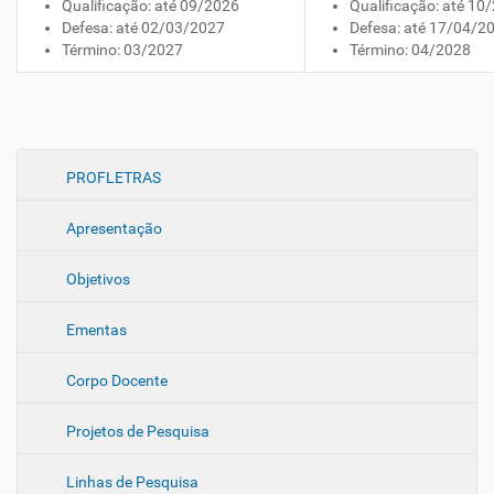
Qualificação: até 09/2026
Qualificação: até 10
Defesa: até 02/03/2027
Defesa: até 17/04/2
Término: 03/2027
Término: 04/2028
N
PROFLETRAS
a
Apresentação
v
e
Objetivos
g
a
Ementas
ç
ã
Corpo Docente
o
Projetos de Pesquisa
Linhas de Pesquisa