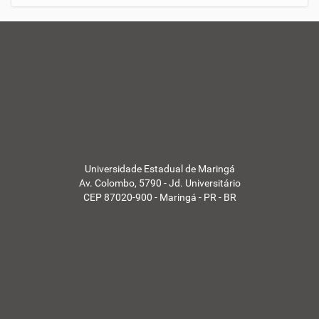
o
t
í
c
i
a
s
d
a
U
E
M
-
Universidade Estadual de Maringá
Av. Colombo, 5790 - Jd. Universitário
CEP 87020-900 - Maringá - PR - BR