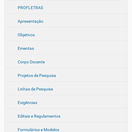
N
PROFLETRAS
a
Apresentação
v
e
Objetivos
g
a
Ementas
ç
ã
Corpo Docente
o
Projetos de Pesquisa
Linhas de Pesquisa
Exigências
Editais e Regulamentos
Formulários e Modelos