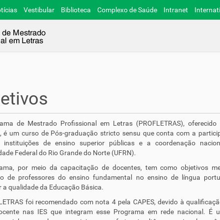
tícias
Vestibular
Biblioteca
Complexo de Saúde
Intranet
Internat
etivos
ama de Mestrado Profissional em Letras (PROFLETRAS), oferecido
, é um curso de Pós-graduação stricto sensu que conta com a partic
s instituições de ensino superior públicas e a coordenação nacio
dade Federal do Rio Grande do Norte (UFRN).
ama, por meio da capacitação de docentes, tem como objetivos me
o de professores do ensino fundamental no ensino de língua port
 a qualidade da Educação Básica.
ETRAS foi recomendado com nota 4 pela CAPES, devido à qualificaçã
ocente nas IES que integram esse Programa em rede nacional. É 