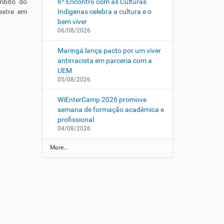
mbito do
6º Encontro com as Culturas
estre em
Indígenas celebra a cultura e o
bem viver
06/08/2026
Maringá lança pacto por um viver
antirracista em parceria com a
UEM
05/08/2026
WiEnterCamp 2026 promove
semana de formação acadêmica e
profissional
04/08/2026
N
More…
o
t
í
c
i
a
s
d
a