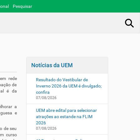
ional
Pesquisar
Busca Avançada…
Notícias da UEM
 em rede
Resultado do Vestibular de
ipação de
Inverno 2026 da UEM é divulgado;
nal é da
confira
07/08/2026
lhorar a
UEM abre edital para selecionar
uguesa e
atrações ao estande na FLIM
2026
o de seu
07/08/2026
um curso