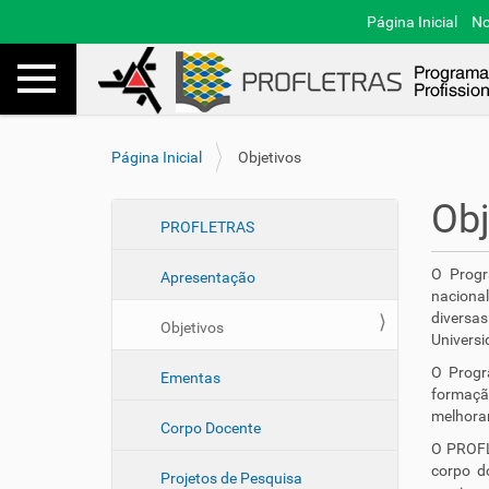
Página Inicial
No
Toggle navigation
Busca
V
Página Inicial
Objetivos
o
c
Obj
ê
N
PROFLETRAS
e
a
s
O Progr
Apresentação
v
t
nacional
e
á
diversa
Objetivos
a
g
Universi
q
a
O Progr
u
Ementas
ç
formaçã
i
ã
melhorar
:
Corpo Docente
o
O PROFL
corpo d
Projetos de Pesquisa