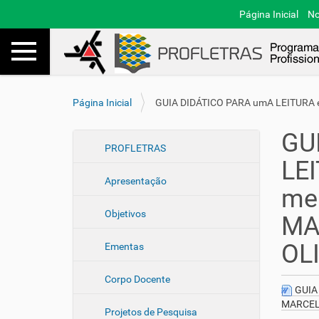
Página Inicial
No
Toggle navigation
Busca
V
Página Inicial
GUIA DIDÁTICO PARA umA LEITURA es
o
c
GU
ê
N
PROFLETRAS
e
LEI
a
s
Apresentação
v
t
men
e
á
Objetivos
a
g
MA
q
a
u
OL
Ementas
ç
i
ã
:
Corpo Docente
o
GUIA 
MARCEL
Projetos de Pesquisa