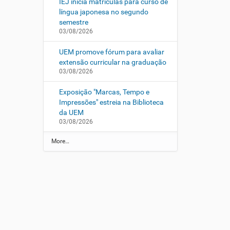
IEJ inicia matrículas para curso de
língua japonesa no segundo
semestre
03/08/2026
UEM promove fórum para avaliar
extensão curricular na graduação
03/08/2026
Exposição "Marcas, Tempo e
Impressões" estreia na Biblioteca
da UEM
03/08/2026
N
More…
o
t
í
c
i
a
s
d
a
U