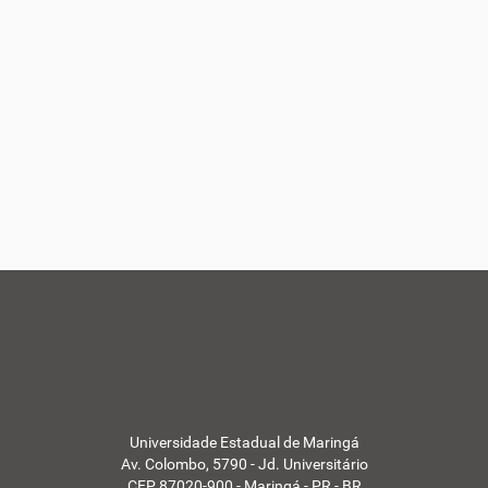
Universidade Estadual de Maringá
Av. Colombo, 5790 - Jd. Universitário
CEP 87020-900 - Maringá - PR - BR