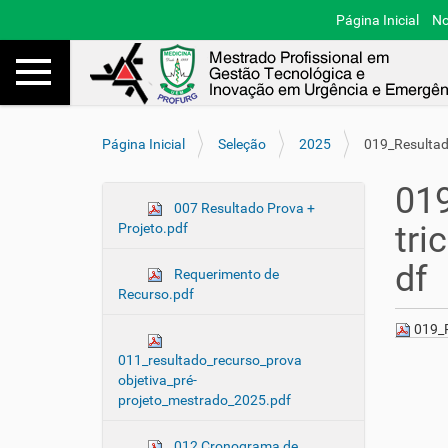
Página Inicial
No
Toggle navigation
Busca
V
Página Inicial
Seleção
2025
019_Resultad
o
c
019
ê
N
007 Resultado Prova +
e
tri
Projeto.pdf
a
s
v
t
df
Requerimento de
e
á
Recurso.pdf
a
g
q
019_R
a
u
ç
011_resultado_recurso_prova
i
ã
objetiva_pré-
:
projeto_mestrado_2025.pdf
o
012 Cronograma de