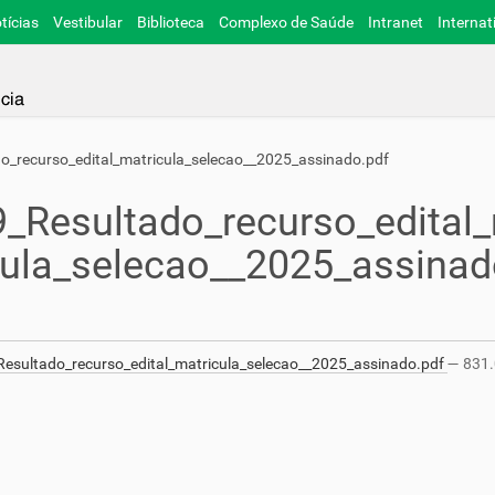
tícias
Vestibular
Biblioteca
Complexo de Saúde
Intranet
Internat
o_recurso_edital_matricula_selecao__2025_assinado.pdf
_Resultado_recurso_edital
cula_selecao__2025_assinad
esultado_recurso_edital_matricula_selecao__2025_assinado.pdf
— 831.