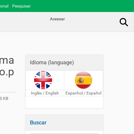
ional
Pesquisar
Acessar
Busca Avançada…
_ma
Idioma (language)
o.p
Inglês / English
Espanhol / Español
0 KB
Buscar