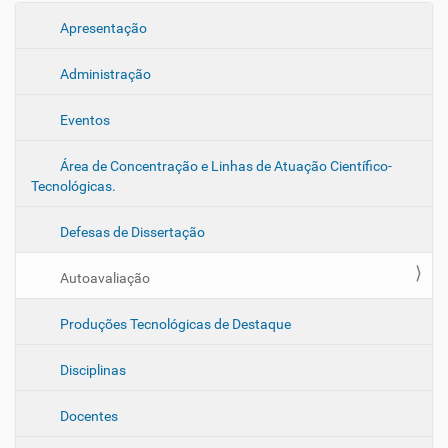
N
Apresentação
a
Administração
v
e
Eventos
g
a
Área de Concentração e Linhas de Atuação Científico-
ç
Tecnológicas.
ã
o
Defesas de Dissertação
Autoavaliação
Produções Tecnológicas de Destaque
Disciplinas
Docentes