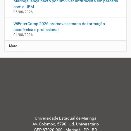
Maringá lança pacto por um viver antirracista em parceria
com a UEM
05/08/2026
WiEnterCamp 2026 promove semana de formação
acadêmica e profissional
04/08/2026
N
More…
O
T
Í
C
I
A
S
-
Universidade Estadual de Maringá
Av. Colombo, 5790 - Jd. Universitário
CEP 87020-900 - Maringá - PR - BR