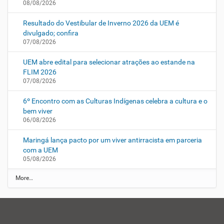
08/08/2026
Resultado do Vestibular de Inverno 2026 da UEM é
divulgado; confira
07/08/2026
UEM abre edital para selecionar atrações ao estande na
FLIM 2026
07/08/2026
6º Encontro com as Culturas Indígenas celebra a cultura e o
bem viver
06/08/2026
Maringá lança pacto por um viver antirracista em parceria
com a UEM
05/08/2026
N
More…
O
T
Í
C
I