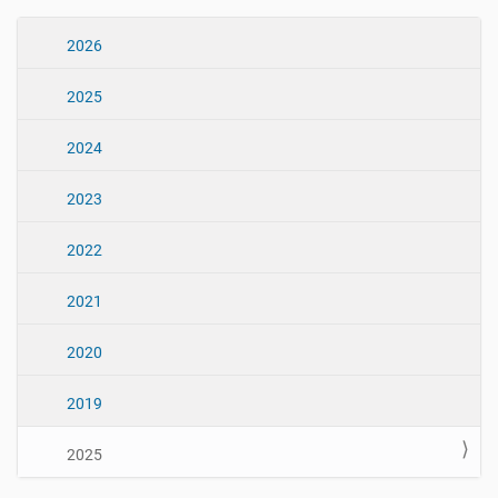
N
2026
a
2025
v
e
2024
g
a
2023
ç
ã
2022
o
2021
2020
2019
2025