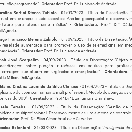
strução programada" -
Orientador:
Prof. Dr. Luciano de Andrade.
rolina Sartini Stocco Zubiolo
- 01/09/2023 - Título da Dissertação: "
exual em crianças e adolescentes: Análise geoespacial e desenvolvi
oftware para atendimento médico" -
Orientadora:
Profª Drª Cátia
ll'Agnolo.
ago Francisco Meleiro Zubiolo
- 01/09/2023 - Título da Dissertação: "
e realidade aumentada para promover o uso de telemedicina em med
ergência" -
Orientador:
Prof. Dr. Luciano de Andrade.
dair José Scarpelim
- 04/09/2023 - Título da Dissertação: "Objeto v
prendizagem sobre punção intraóssea em adultos para profissi
nfermagem que atuam em urgências e emergências" -
Orientadora:
tia Millene Dell'Agnolo.
ilaine Cristina Laurindo da Silva Climaco
- 01/09/2023 - Título da Dis
plicativo de acompanhamento multiprofissional: Modelo de atenção às 
ônicas do SUS" -
Orientadora:
Profª Drª Elza Kimura Grimshaw.
sele Ferreira
- 01/09/2023 - Título da Dissertação: "Gestão de 
sidência multiprofissional: Desenvolvimento de um sistema de controle
Orientador:
Prof. Dr. Elias César Araújo de Carvalho.
éssica Belentani
- 31/08/2023 - Título da Dissertação: "
Inteligência de