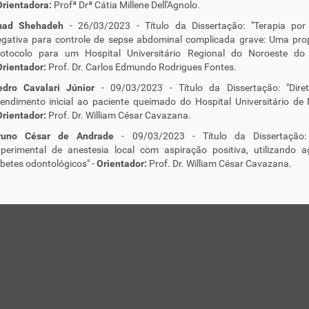
Orientadora:
Profª Drª Cátia Millene Dell'Agnolo.
mad Shehadeh
- 26/03/2023 - Título da Dissertação: "Terapia por
egativa para controle de sepse abdominal complicada grave: Uma pro
rotocolo para um Hospital Universitário Regional do Noroeste do
Orientador:
Prof. Dr. Carlos Edmundo Rodrigues Fontes.
edro Cavalari Júnior
- 09/03/2023 - Título da Dissertação: "Diret
endimento inicial ao paciente queimado do Hospital Universitário de
Orientador:
Prof. Dr. William César Cavazana.
runo César de Andrade
- 09/03/2023 - Título da Dissertação:
xperimental de anestesia local com aspiração positiva, utilizando a
betes odontológicos" -
Orientador:
Prof. Dr. William César Cavazana.