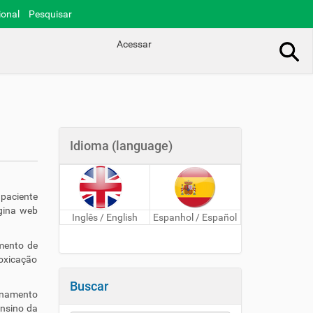
ional
Pesquisar
Acessar
Busca Avançada…
Idioma (language)
 paciente
gina web
Inglês / English
Espanhol / Español
imento de
oxicação
Buscar
einamento
nsino da