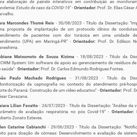
ara elaboração de painéis interativos em contribuição ao monitora
ndemia: Estudo de caso da COVID-19
" -
Orientador:
Prof. Dr. Elias César
rvalho.
ara Marcondes Thomé Reis
- 30/08/2023 - Título da Dissertação: "I
ma proposta de implantação de um protocolo clínico de conduta
tendimento de pacientes com dor torácica em uma unidade de
tendimento (UPA) em Maringá-PR" -
Orientador:
Prof. Dr. Edilson N
aneshima.
abiane Matsumoto de Souza Kizima
- 18/08/2023 - Título da Diss
HCWM System: Um software de apoio ao gerenciamento de resíduos de 
 saúde" -
Orientador:
Prof. Dr. Carlos Edmundo Rodrigues Fontes.
oão Paulo Machado Rodrigues
- 31/08/2023 - Título da Diss
Monitorização da capnografia no contexto do atendimento pré-hospi
rte do Paraná: Construção de um vídeo educativo" -
Orientador:
Prof. D
ésar Cavazana.
iara Lilian Favatto
- 24/07/2023 - Título da Dissertação: "Análise da
arâmetro de avaliação respiratória no pós Covid-19" -
Orientador:
berto Zonato Esteves.
llen Catarine Cabianchi
- 29/06/2023 - Título da Dissertação: "Notif
ito para doação de córneas: Desenvolvimento e avaliação de sistema 