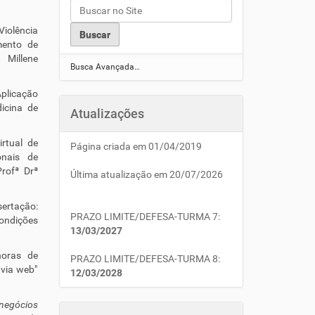
Violência
mento de
 Millene
Busca Avançada…
Aplicação
icina de
Atualizações
irtual de
Página criada em 01/04/2019
onais de
Profª Drª
Última atualização em 20/07/2026
sertação:
PRAZO LIMITE/DEFESA-TURMA 7:
condições
13/03/2027
horas de
PRAZO LIMITE/DEFESA-TURMA 8:
 via web"
12/03/2028
 negócios