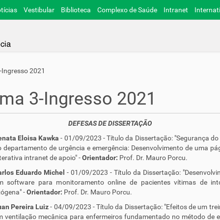
tícias
Vestibular
Biblioteca
Complexo de Saúde
Intranet
Internat
-Ingresso 2021
ma 3-Ingresso 2021
DEFESAS DE DISSERTAÇÃO
enata Eloisa Kawka
- 01/09/2023 - Título da Dissertação: "Segurança do
o departamento de urgência e emergência: Desenvolvimento de uma pá
terativa intranet de apoio" -
Orientador:
Prof. Dr. Mauro Porcu.
arlos Eduardo Michel
- 01/09/2023 - Título da Dissertação: "Desenvolv
m software para monitoramento online de pacientes vítimas de int
ógena" -
Orientador:
Prof. Dr. Mauro Porcu.
an Pereira Luiz
- 04/09/2023 - Título da Dissertação: "Efeitos de um tr
m ventilação mecânica para enfermeiros fundamentado no método de e