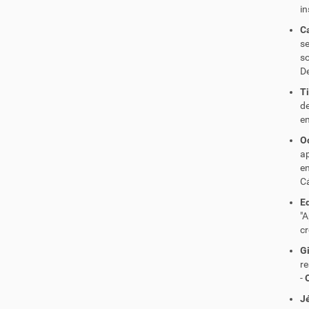
in
Ca
s
s
De
Ti
d
em
O
a
e
Cá
Ed
"A
cr
Gi
re
-
J