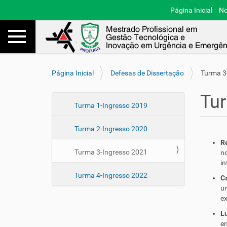
Página Inicial
No
Toggle navigation
Busca
V
Página Inicial
Defesas de Dissertação
Turma 3
o
c
Tur
ê
N
Turma 1-Ingresso 2019
e
a
s
Turma 2-Ingresso 2020
v
t
e
R
á
Turma 3-Ingresso 2021
n
a
g
in
q
a
u
Turma 4-Ingresso 2022
C
ç
i
u
ã
:
ex
o
Lu
e