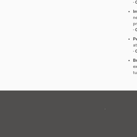
-
I
n
p
-
P
at
-
B
e
tu