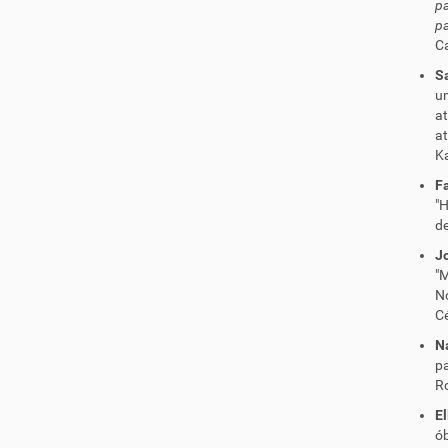
p
pa
Ca
S
u
a
a
K
F
"
de
J
"
No
C
Na
p
Ro
E
ób