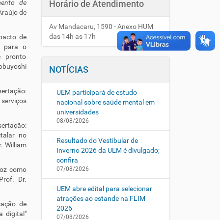
mento de
Horário de Atendimento
 Araújo de
Av Mandacaru, 1590 - Anexo HUM
das 14h as 17h
mpacto de
s para o
 pronto
obuyoshi
NOTÍCIAS
ertação:
UEM participará de estudo
serviços
nacional sobre saúde mental em
universidades
08/08/2026
ertação:
talar no
Resultado do Vestibular de
r. William
Inverno 2026 da UEM é divulgado;
confira
 voz como
07/08/2026
Prof. Dr.
UEM abre edital para selecionar
atrações ao estande na FLIM
icação de
2026
digital"
07/08/2026