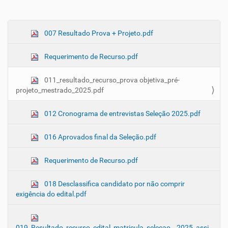
N
007 Resultado Prova + Projeto.pdf
a
Requerimento de Recurso.pdf
v
e
011_resultado_recurso_prova objetiva_pré-
g
projeto_mestrado_2025.pdf
a
ç
012 Cronograma de entrevistas Seleção 2025.pdf
ã
o
016 Aprovados final da Seleção.pdf
Requerimento de Recurso.pdf
018 Desclassifica candidato por não comprir
exigência do edital.pdf
019_Resultado_recurso_edital_matricula_selecao__2025_assi