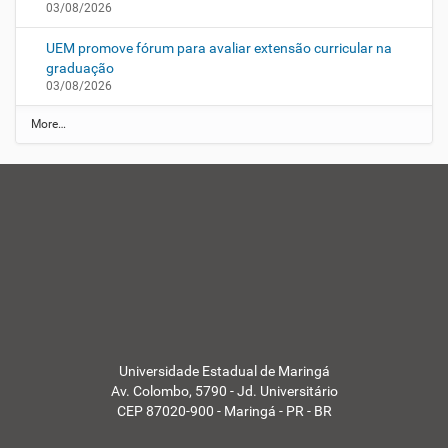
03/08/2026
UEM promove fórum para avaliar extensão curricular na
graduação
03/08/2026
N
More…
O
T
Í
C
I
A
S
-
Universidade Estadual de Maringá
Av. Colombo, 5790 - Jd. Universitário
CEP 87020-900 - Maringá - PR - BR