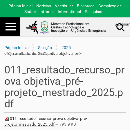
Página Inicial
Notícias
Vestibular
Biblioteca
Complexo de
Saúde
Intranet
International
Pesquisar
Toggle navigation
Acessar
Busca Avançada…
Página Inicial
Seleção
2025
011_resultado_recurso_prova objetiva_pré-projeto_mestrado_2025.pdf
011_resultado_recurso_pr
ova objetiva_pré-
projeto_mestrado_2025.p
df
011_resultado_recurso_prova objetiva_pré-
projeto_mestrado_2025.pdf
— 793.9 KB