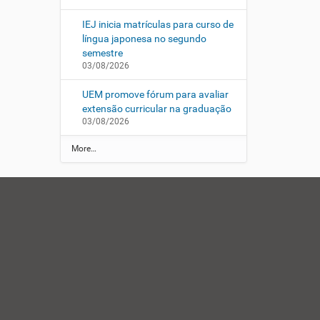
IEJ inicia matrículas para curso de
língua japonesa no segundo
semestre
03/08/2026
UEM promove fórum para avaliar
extensão curricular na graduação
03/08/2026
N
More…
O
T
Í
C
I
A
S
-