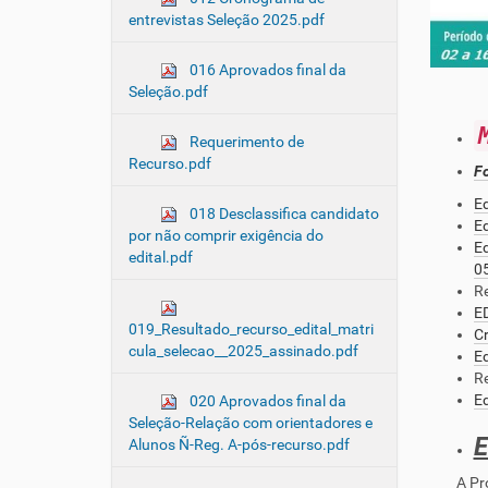
entrevistas Seleção 2025.pdf
016 Aprovados final da
Seleção.pdf
Requerimento de
Recurso.pdf
Fo
Ed
018 Desclassifica candidato
Ed
por não comprir exigência do
Ed
edital.pdf
0
Re
E
019_Resultado_recurso_edital_matri
C
cula_selecao__2025_assinado.pdf
Ed
R
Ed
020 Aprovados final da
Seleção-Relação com orientadores e
E
Alunos Ñ-Reg. A-pós-recurso.pdf
A Prova