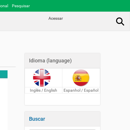
ional
Pesquisar
Acessar
Busca Avançada…
Idioma (language)
Inglês / English
Espanhol / Español
Buscar