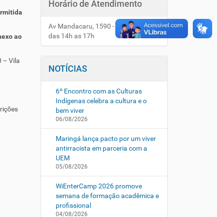
Horário de Atendimento
rmitida
Av Mandacaru, 1590 - Anexo HUM
das 14h as 17h
nexo ao
 – Vila
NOTÍCIAS
6º Encontro com as Culturas
Indígenas celebra a cultura e o
rições
bem viver
06/08/2026
Maringá lança pacto por um viver
antirracista em parceria com a
UEM
05/08/2026
WiEnterCamp 2026 promove
semana de formação acadêmica e
profissional
04/08/2026