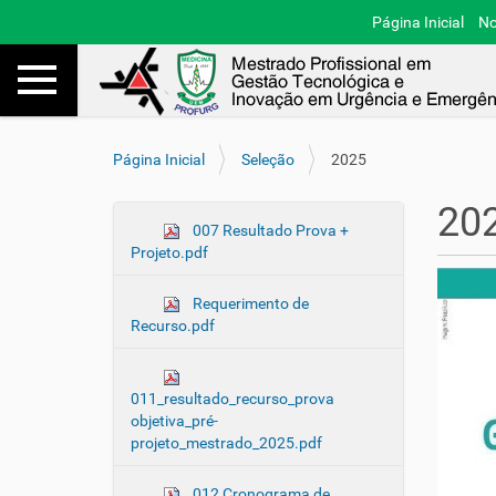
Página Inicial
No
Toggle navigation
Busca
V
Página Inicial
Seleção
2025
o
c
20
ê
N
007 Resultado Prova +
e
Projeto.pdf
a
s
v
t
Requerimento de
e
á
Recurso.pdf
a
g
q
a
u
ç
011_resultado_recurso_prova
i
ã
objetiva_pré-
:
projeto_mestrado_2025.pdf
o
012 Cronograma de