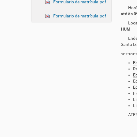
Formulario de matrícula.pdf
Horár
até às 0
Formulario de matrícula.pdf
Local: 
HUM
Ender
Santa Iz
-x-x-x-x-
Ed
Re
Ed
Ed
Ed
Fi
Li
Li
ATENÇÃO