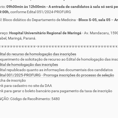
io:
09h00min às 12h00min - A entrada de candidatos à sala só será pe
9:00h,
conforme Edital 051/2024-PROFURG
Bloco didático do Departamento de Medicina -
Bloco S-05, sala 05
–
A
eço:
Hospital Universitário Regional de Maringá
- Av. Mandacaru, 1590
abel, Maringá, Paraná.
x-x-x-x-x-x-x-x-x-x-x-x-x--x-x-x-x-x-x-x-x-x-x-x-x-x-x-x-x-x-x-x-x-x-x-x-x-x-x-x-x
ital do recurso de homologação das inscrições
querimento de solicitação de recurso ao Edital de homologação das insc
ital de homologação das inscrições
ital republicado quanto as informações documentais dos candidatos
ital 001/2025-PROFURG - Prorroga inscrições do processo de seleção
cha de inscrição
nk para cadastro no site da DAA
nk para gerar o boleto bancário para pagamento da taxa de inscrição
: Código de Recolhimento: 5480