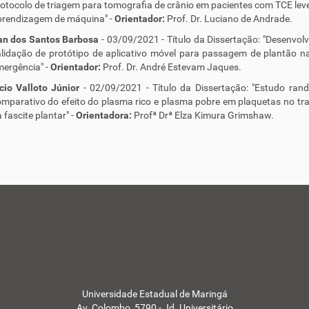
otocolo de triagem para tomografia de crânio em pacientes com TCE le
prendizagem de máquina" -
Orientador:
Prof. Dr. Luciano de Andrade.
ran dos Santos Barbosa
- 03/09/2021 - Título da Dissertação: "Desenvol
lidação de protótipo de aplicativo móvel para passagem de plantão n
ergência" -
Orientador:
Prof. Dr. André Estevam Jaques.
cio Valloto Júnior
- 02/09/2021 - Título da Dissertação: "Estudo ran
mparativo do efeito do plasma rico e plasma pobre em plaquetas no t
 fascite plantar" -
Orientadora:
Profª Drª Elza Kimura Grimshaw.
Universidade Estadual de Maringá
Av. Colombo, 5790 - Jd. Universitário