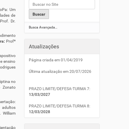
nfoPa: Um
idades de
Prof. Dr.
Busca Avançada…
endimento
ra:
Profª
Atualizações
spositivo
Página criada em 01/04/2019
e ensino
odrigues
Última atualização em 20/07/2026
iptina no
o Zonato
PRAZO LIMITE/DEFESA-TURMA 7:
13/03/2027
ertação:
PRAZO LIMITE/DEFESA-TURMA 8:
 adultos
12/03/2028
. William
ientação