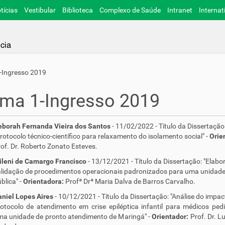
tícias
Vestibular
Biblioteca
Complexo de Saúde
Intranet
Internat
-Ingresso 2019
ma 1-Ingresso 2019
eborah Fernanda Vieira dos Santos
- 11/02/2022 - Título da Dissertação
rotocolo técnico-científico para relaxamento do isolamento social" -
Orie
of. Dr. Roberto Zonato Esteves.
ileni de Camargo Francisco
- 13/12/2021 - Título da Dissertação: "Elabo
lidação de procedimentos operacionais padronizados para uma unidade
blica" -
Orientadora:
Profª Drª Maria Dalva de Barros Carvalho.
niel Lopes Aires
- 10/12/2021 - Título da Dissertação: "Análise do impa
otocolo de atendimento em crise epiléptica infantil para médicos ped
a unidade de pronto atendimento de Maringá" -
Orientador:
Prof. Dr. L