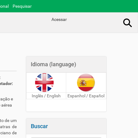
ional
Pesquisar
Acessar
Busca Avançada…
Idioma (language)
:
ntador:
Inglês / English
Espanhol / Español
ração e
 aérea
cto de um
Buscar
iatras de
uciano de