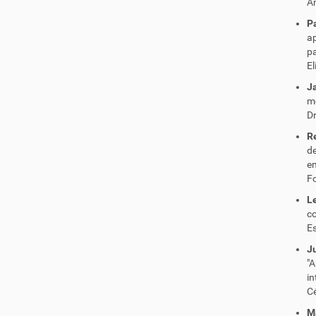
A
P
ap
p
El
J
mó
Dr
R
d
em
Fo
Le
co
Es
J
"
in
C
Ma