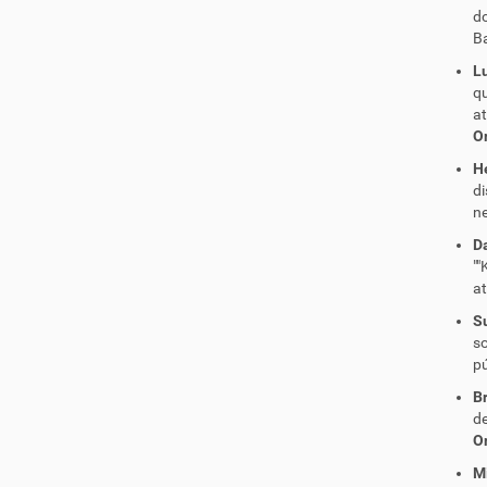
do
Ba
L
q
a
Or
H
di
ne
D
""
at
S
s
pú
Br
d
Or
M