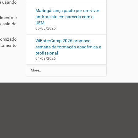
ve usando
Maringá lança pacto por um viver
antirracista em parceria com a
vimento e
UEM
a sala de
05/08/2026
domizado
WiEnterCamp 2026 promove
ratamento
semana de formação acadêmica e
profissional
04/08/2026
N
More…
O
T
Í
C
I
A
S
-