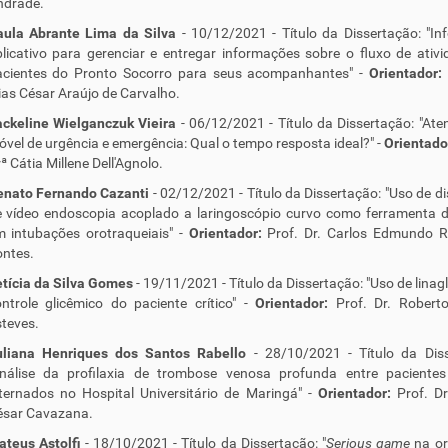
ndrade.
aula Abrante Lima da Silva
- 10/12/2021 - Título da Dissertação: "I
licativo para gerenciar e entregar informações sobre o fluxo de ativ
acientes do Pronto Socorro para seus acompanhantes" -
Orientador:
ias César Araújo de Carvalho.
ackeline Wielganczuk Vieira
- 06/12/2021 - Título da Dissertação: "At
vel de urgência e emergência: Qual o tempo resposta ideal?" -
Orientado
ª Cátia Millene Dell'Agnolo.
enato Fernando Cazanti
- 02/12/2021 - Título da Dissertação: "Uso de di
e vídeo endoscopia acoplado a laringoscópio curvo como ferramenta d
 intubações orotraqueiais" -
Orientador:
Prof. Dr. Carlos Edmundo R
ntes.
tícia da Silva Gomes
- 19/11/2021 - Título da Dissertação: "Uso de linagl
ntrole glicêmico do paciente crítico" -
Orientador:
Prof. Dr. Robert
teves.
uliana Henriques dos Santos Rabello
- 28/10/2021 - Título da Diss
Análise da profilaxia de trombose venosa profunda entre pacientes
ternados no Hospital Universitário de Maringá" -
Orientador:
Prof. Dr
ésar Cavazana.
teus Astolfi
- 18/10/2021 - Título da Dissertação: "
Serious game
na or