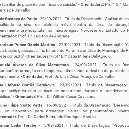
 familiar de paciente com risco de suicídio" -
Orientadora:
Profª Drª Ma
rros de Carvalho.
uiz Gustavo de Paulo
- 29/09/2021 - Título da Dissertação: "Análise do i
ualidade do sinal de telefonia móvel dentro da área de abrang
tendimento pré-hospitalar na macrorregião Noroeste do Estado do P
ientador:
Prof. Dr. Luciano de Andrade.
enrique Prince Garcia Martins
- 27/09/2021 - Título da Dissertação: "
stribuição geoespacial no Estado do Paraná e análise do Município de 
ste contexto" -
Orientadora:
Profª Drª Cátia Millene Dell'Agnolo.
aniela Álvares da Silva Matsumoto
- 24/09/2021 - Título da Diss
Kanban": informação em tempo real otimizando o destino do paciente 
endimento" -
Orientador:
Prof. Dr. Elias César Araújo de Carvalho.
ueli Afonso Corrêa Cernkovic
- 23/09/2021 - Título da Dissertação:
obre acidentes com equipes de socorristas durante o atendimento
blicas" -
Orientador:
Prof. Dr. William César Cavazana.
uno Filipe Viotto Petta
- 16/09/2021 - Título da Dissertação: "Desenv
e um dispositivo para drenagem pleural no pneumotórax hiperte
ientador:
Prof. Dr. Carlos Edmundo Rodrigues Fontes.
iriam Leiko Terabe
- 15/09/2021 - Título da Dissertação: "Propos