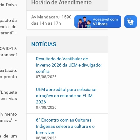
Horário de Atendimento
ria Dalva
Av Mandacaru, 1590 - Anexo HUM
mpacto da
das 14h as 17h
ência do
araná" -
NOTÍCIAS
COVID-19:
Paranavaí
Resultado do Vestibular de
Inverno 2026 da UEM é divulgado;
ertação:
confira
no pronto
07/08/2026
UEM abre edital para selecionar
 "Enquete
atrações ao estande na FLIM
 em vias
2026
07/08/2026
olvimento
6º Encontro com as Culturas
nsivo" -
Indígenas celebra a cultura e o
bem viver
ta de um
06/08/2026