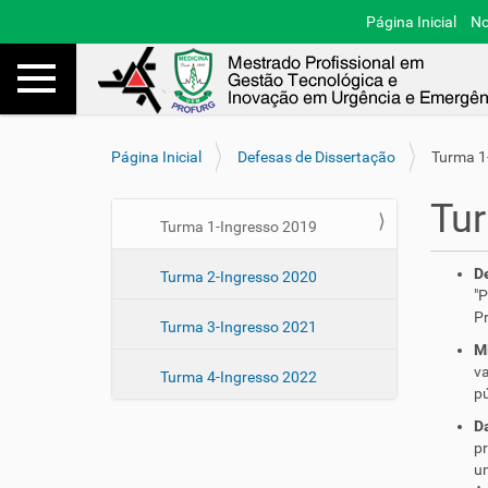
Página Inicial
No
Toggle navigation
Busca
V
Página Inicial
Defesas de Dissertação
Turma 1
o
c
Tur
ê
N
Turma 1-Ingresso 2019
e
a
s
D
Turma 2-Ingresso 2020
v
t
"P
e
á
Pr
Turma 3-Ingresso 2021
a
g
M
q
a
va
u
Turma 4-Ingresso 2022
ç
pú
i
ã
:
Da
o
pr
um