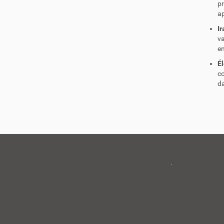
pr
a
I
va
em
Él
co
da