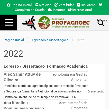
Página Inicial
Notícias
Vestibular
Biblioteca
Complexo de Saúde
Intranet
International
Toggle navigation
Acessar
Busca Avançada…
Página Inicial
Egressos e Dissertações
2022
2022
Egresso / Dissertação
Formação Acadêmica
Alex Samir Attuy de
Tecnologia em Gestão
Oliveira
Ambiental
Princípios e práticas agroecológicas como meio de favorecer
a Segurança Alimentar e Nutricional de adolescentes no
Dissertação
Centro da Juventude do município de Paranavaí – PR
Ana Karolina
Administração de
Domingues Frederico
Empresas