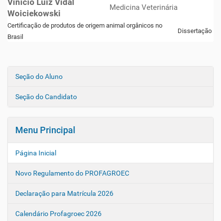
Vinicio Luiz Vidal
Medicina Veterinária
Woiciekowski
Certificação de produtos de origem animal orgânicos no
Dissertação
Brasil
Seção do Aluno
N
a
Seção do Candidato
v
e
g
Menu Principal
a
ç
Página Inicial
ã
Novo Regulamento do PROFAGROEC
o
Declaração para Matrícula 2026
Calendário Profagroec 2026