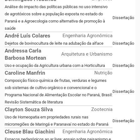
Análise do impacto das políticas públicas no uso intensivo
de agrotóxicos sobre a população exposta no estado do
Dissertação
Paraná e a Agroecologia como alternativa de promoção à
saúde
André Luís Colares
Engenharia Agronômica
Dejetos de bovinocultura de leite na adubação da alface
Dissertação
Andressa Carla
Arquitetura e Urbanismo
Barbosa Mortean
Uso e ocupação da Agricultura urbana com a Horticultura
Dissertação
Caroline Manfrin
Nutrição
Composição físico-química de frutas, verduras e legumes
sob sistemas de cultivo orgânico e convencional e o
Dissertação
Programa Nacional de Alimentação Escolar no Paraná, Brasil:
Revisão Sistemática de literatura
Clayton Souza Silva
Zootecnia
Uso de Homeopatia em propriedades rurais nas
Dissertação
microrregiões de Maringá e Paranavaí no estado do Paraná
Cleuse Blau Giachini
Engenharia Agronômica
Espaços pedagógicos ao ar livre: ensaio sobre paisagismo e