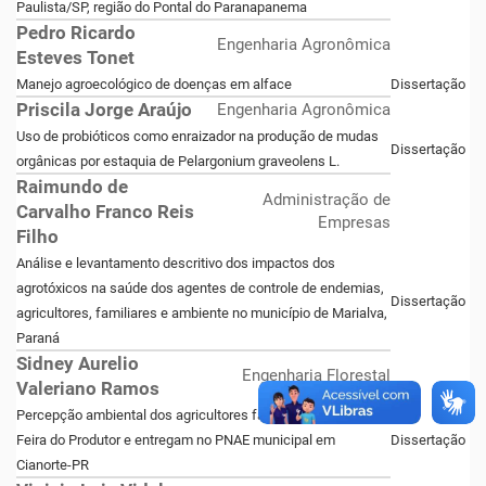
Paulista/SP, região do Pontal do Paranapanema
Pedro Ricardo
Engenharia Agronômica
Esteves Tonet
Manejo agroecológico de doenças em alface
Dissertação
Priscila Jorge Araújo
Engenharia Agronômica
Uso de probióticos como enraizador na produção de mudas
Dissertação
orgânicas por estaquia de Pelargonium graveolens L.
Raimundo de
Administração de
Carvalho Franco Reis
Empresas
Filho
Análise e levantamento descritivo dos impactos dos
agrotóxicos na saúde dos agentes de controle de endemias,
Dissertação
agricultores, familiares e ambiente no município de Marialva,
Paraná
Sidney Aurelio
Engenharia Florestal
Valeriano Ramos
Percepção ambiental dos agricultores familiares que fazem
Feira do Produtor e entregam no PNAE municipal em
Dissertação
Cianorte-PR