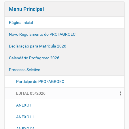
e
g
Menu Principal
a
ç
Página Inicial
ã
Novo Regulamento do PROFAGROEC
o
Declaração para Matrícula 2026
Calendário Profagroec 2026
Processo Seletivo
Participe do PROFAGROEC
EDITAL 05/2026
ANEXO II
ANEXO III
ANEXO IV