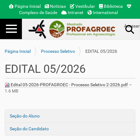
Página Inicial
Notícias
Vestibular
Biblioteca
Complexo de Saúde
Intranet
International
Toggle navigation
Acessar
Busca Avançada…
Página Inicial
Processo Seletivo
EDITAL 05/2026
EDITAL 05/2026
Edital 05-2026-PROFAGROEC - Processo Seletivo 2-2026.pdf
—
1.6 MB
Seção do Aluno
N
a
Seção do Candidato
v