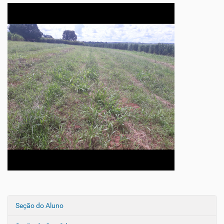
Seção do Aluno
N
a