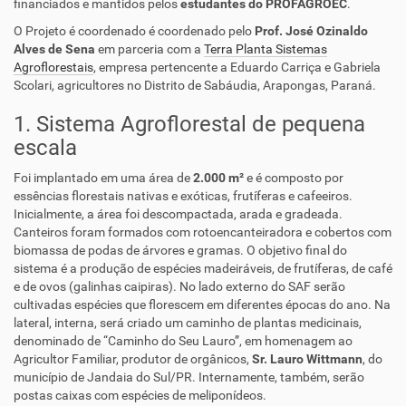
financiados e mantidos pelos
estudantes do PROFAGROEC
.
O Projeto é coordenado é coordenado pelo
Prof. José Ozinaldo
Alves de Sena
em parceria com a
Terra Planta Sistemas
Agroflorestais
, empresa pertencente a Eduardo Carriça e Gabriela
Scolari, agricultores no Distrito de Sabáudia, Arapongas, Paraná.
1. Sistema Agroflorestal de pequena
escala
Foi implantado em uma área de
2.000 m²
e é composto por
essências florestais nativas e exóticas, frutíferas e cafeeiros.
Inicialmente, a área foi descompactada, arada e gradeada.
Canteiros foram formados com rotoencanteiradora e cobertos com
biomassa de podas de árvores e gramas. O objetivo final do
sistema é a produção de espécies madeiráveis, de frutíferas, de café
e de ovos (galinhas caipiras). No lado externo do SAF serão
cultivadas espécies que florescem em diferentes épocas do ano. Na
lateral, interna, será criado um caminho de plantas medicinais,
denominado de “Caminho do Seu Lauro”, em homenagem ao
Agricultor Familiar, produtor de orgânicos,
Sr. Lauro Wittmann
, do
município de Jandaia do Sul/PR. Internamente, também, serão
postas caixas com espécies de meliponídeos.