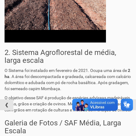
2. Sistema Agroflorestal de média,
larga escala
O Sistema foi instalado em fevereiro de 2021. Ocupa uma área de
2
ha
. A área foi descompactada
e gradeada
,
calcareada com calcário
dolomítico e adubada com pó de rocha basáltica. Após gradagem,
foi semeado capim Mombaça.
O objetivo desse SAF é produção de espécies arbóreas madeiráveis,
frutas, grãos e criação de ovinos. Metade da área será cultivada
❮
❮
❯
❯
com grãos em rotação de culturas e metade com criação de ovinos.
Galeria de Fotos / SAF Média, Larga
Escala