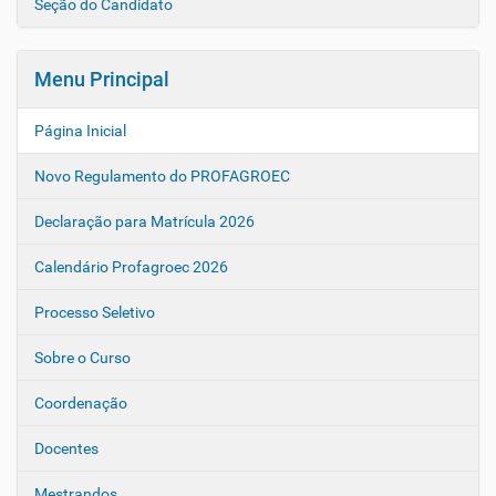
Seção do Candidato
v
e
g
Menu Principal
a
ç
Página Inicial
ã
Novo Regulamento do PROFAGROEC
o
Declaração para Matrícula 2026
Calendário Profagroec 2026
Processo Seletivo
Sobre o Curso
Coordenação
Docentes
Mestrandos