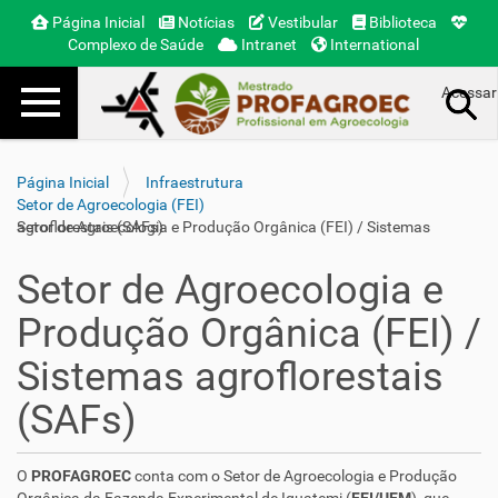
Página Inicial
Notícias
Vestibular
Biblioteca
Complexo de Saúde
Intranet
International
Toggle navigation
Acessar
Busca Avançada…
Página Inicial
Infraestrutura
Setor de Agroecologia (FEI)
Setor de Agroecologia e Produção Orgânica (FEI) / Sistemas agroflorestais (SAFs)
Setor de Agroecologia e
Produção Orgânica (FEI) /
Sistemas agroflorestais
(SAFs)
O
PROFAGROEC
conta com o Setor de Agroecologia e Produção